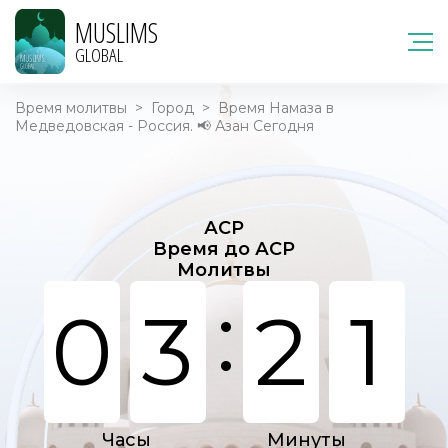
MUSLIMS
GLOBAL
Время молитвы
>
Город
>
Время Намаза в
Медведовская - Россия. 📢 Азан Сегодня
АСР
Время до АСР
Молитвы
:
0
3
2
1
Часы
Минуты