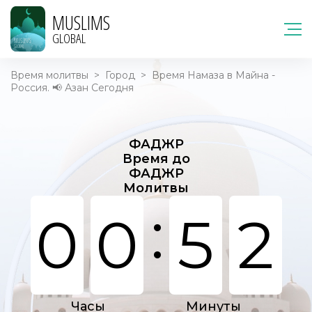
MUSLIMS
GLOBAL
Время молитвы
>
Город
>
Время Намаза в Майна -
Россия. 📢 Азан Сегодня
ФАДЖР
Время до
ФАДЖР
Молитвы
:
0
0
5
2
Часы
Минуты