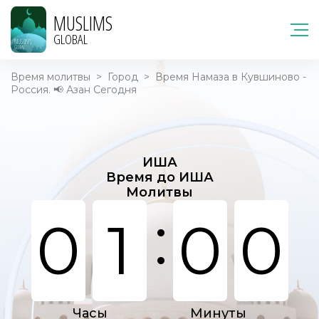
MUSLIMS
GLOBAL
Время молитвы
>
Город
>
Время Намаза в Кувшиново -
Россия. 📢 Азан Сегодня
ИША
Время до ИША
Молитвы
:
0
1
0
0
Часы
Минуты