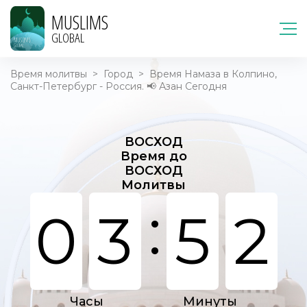
MUSLIMS
GLOBAL
Время молитвы
>
Город
>
Время Намаза в Колпино,
Санкт-Петербург - Россия. 📢 Азан Сегодня
ВОСХОД
Время до
ВОСХОД
Молитвы
:
0
3
5
2
Часы
Минуты