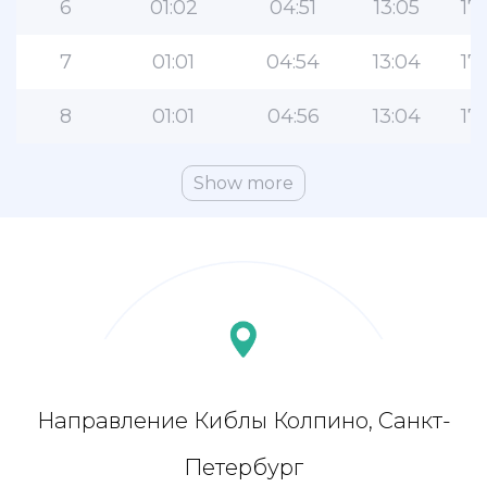
6
01:02
04:51
13:05
17:
7
01:01
04:54
13:04
17:
8
01:01
04:56
13:04
17:
Show more
Направление Киблы Колпино, Санкт-
Петербург