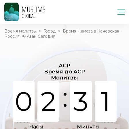
MUSLIMS
GLOBAL
Время молитвы
>
Город
>
Время Намаза в Каневская -
Россия. 📢 Азан Сегодня
АСР
Время до АСР
Молитвы
:
0
2
3
1
Часы
Минуты