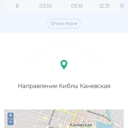
8
03:10
05:15
12:31
16:
Show more
Направление Киблы Каневская
+
−