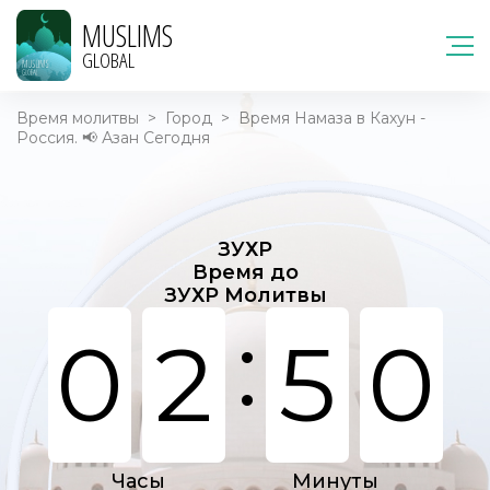
MUSLIMS
GLOBAL
Время молитвы
>
Город
>
Время Намаза в Кахун -
Россия. 📢 Азан Сегодня
ЗУХР
Время до
ЗУХР Молитвы
:
0
2
5
0
Часы
Минуты