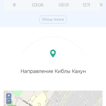
8
03:06
05:01
12:11
16:
Show more
Направление Киблы Кахун
+
−