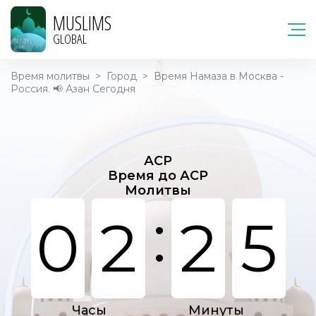
MUSLIMS
GLOBAL
Время молитвы
>
Город
>
Время Намаза в Москва -
Россия. 📢 Азан Сегодня
АСР
Время до АСР
Молитвы
:
0
2
2
5
Часы
Минуты