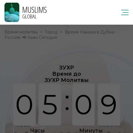
MUSLIMS
GLOBAL
Время молитвы
>
Город
>
Время Намаза в Дубна -
Россия. 📢 Азан Сегодня
ЗУХР
Время до
ЗУХР Молитвы
:
0
5
0
9
Часы
Минуты