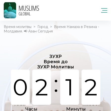
MUSLIMS
GLOBAL
Время молитвы
>
Город
>
Время Намаза в Резина -
Молдавия. 📢 Азан Сегодня
ЗУХР
Время до
ЗУХР Молитвы
:
0
2
1
2
Часы
Минуты