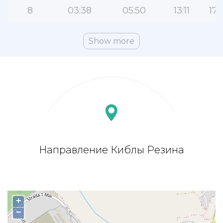
8
03:38
05:50
13:11
17:
Show more
Направление Киблы Резина
+
−