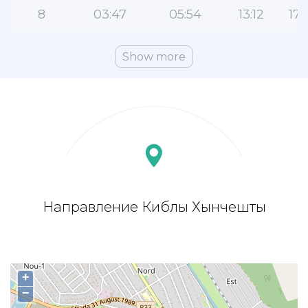
8
03:47
05:54
13:12
17:
Show more
Направление Киблы Хынчешты
+
−