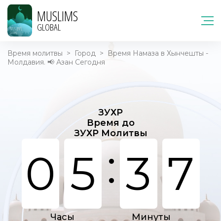
MUSLIMS
GLOBAL
Время молитвы
>
Город
>
Время Намаза в Хынчешты -
Молдавия. 📢 Азан Сегодня
ЗУХР
Время до
ЗУХР Молитвы
:
0
5
3
7
Часы
Минуты