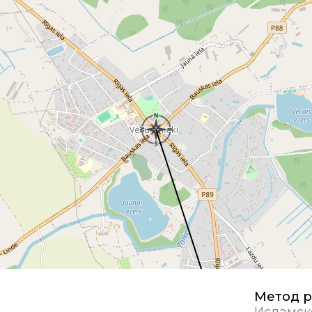
Метод р
Исламск