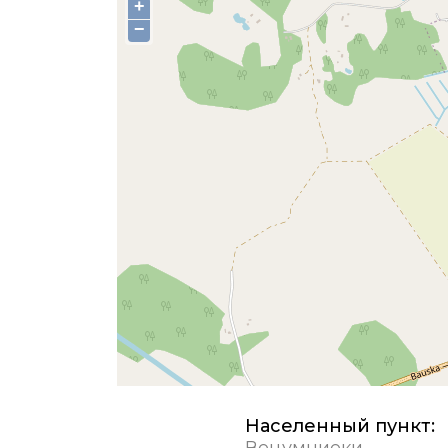
+
−
Населенный пункт:
Вецумниеки