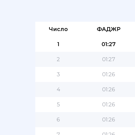
Число
ФАДЖР
1
01:27
2
01:27
3
01:26
4
01:26
5
01:26
6
01:26
7
01:26