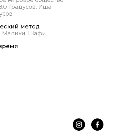
.0 градусов, Иша
дусов
еский метод
, Малики, Шафи
время