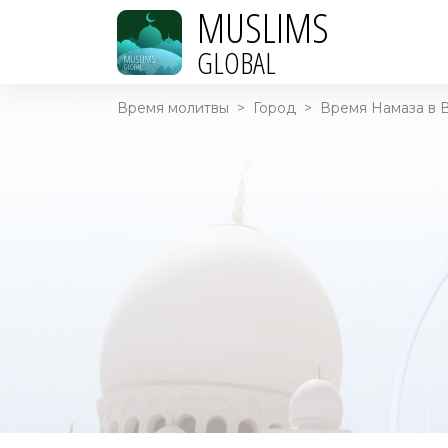
MUSLIMS
GLOBAL
Время молитвы
>
Город
>
Время Намаза в В