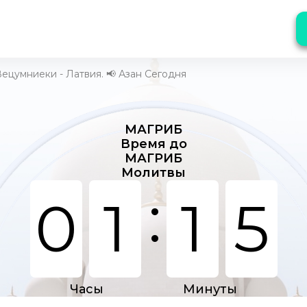
ецумниеки - Латвия. 📢 Азан Сегодня
МАГРИБ
Время до
МАГРИБ
Молитвы
:
0
1
1
5
Часы
Минуты