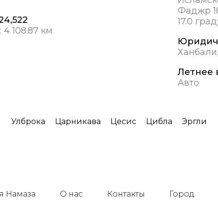
Фаджр 18
 24,522
17.0 гра
:
4 108.87 км
Юридич
Ханбали
Летнее 
Авто
Улброка
Царникава
Цесис
Цибла
Эргли
я Намаза
О нас
Контакты
Город