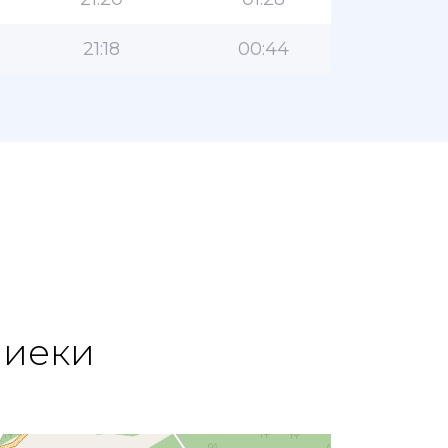
21:18
00:44
ниеки