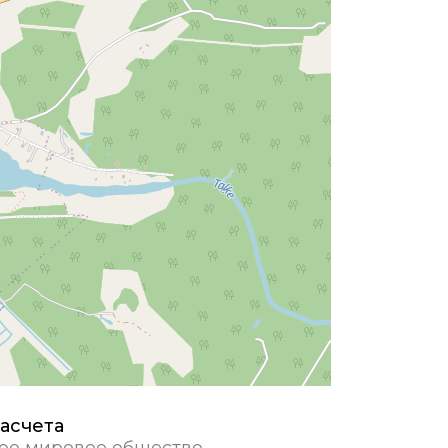
асчета
ое мировое общество