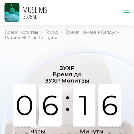
MUSLIMS
GLOBAL
Время молитвы
>
Город
>
Время Намаза в Салдус -
Латвия. 📢 Азан Сегодня
ЗУХР
Время до
ЗУХР Молитвы
:
0
6
1
6
Часы
Минуты