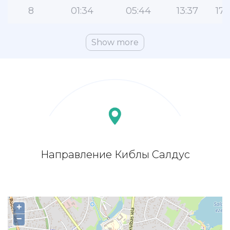
8
01:34
05:44
13:37
17:
Show more
Направление Киблы Салдус
+
−