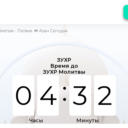
иепая - Латвия. 📢 Азан Сегодня
ЗУХР
Время до
ЗУХР Молитвы
:
0
4
3
2
Часы
Минуты