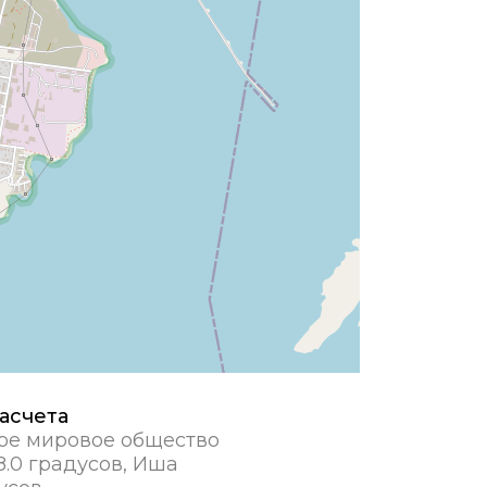
асчета
ое мировое общество
.0 градусов, Иша