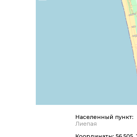
Населенный пункт:
Лиепая
Координаты:
56,505, 