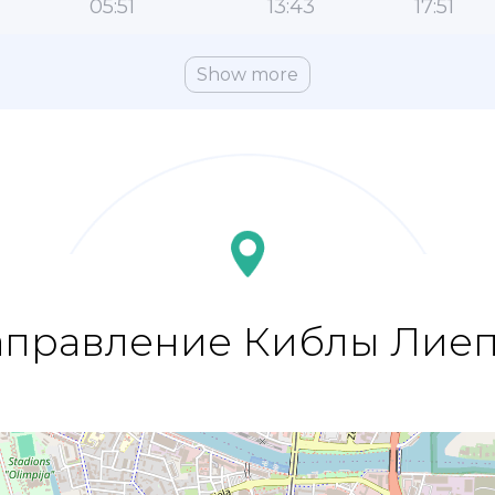
05:51
13:43
17:51
Show more
правление Киблы Лие