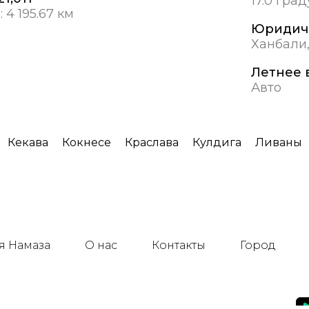
17.0 гра
:
4 195.67 км
Юридич
Ханбали
Летнее 
Авто
Кекава
Кокнесе
Краслава
Кулдига
Ливаны
я Намаза
О нас
Контакты
Город