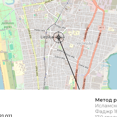
Метод р
Исламск
Фаджр 18
21,011