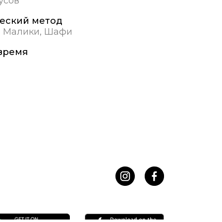
дусов
еский метод
, Малики, Шафи
время