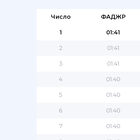
Число
ФАДЖР
1
01:41
2
01:41
3
01:41
4
01:40
5
01:40
6
01:40
7
01:40