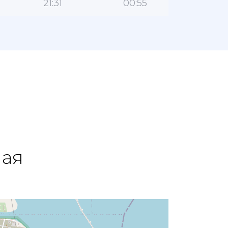
21:31
00:55
пая