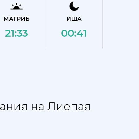
МАГРИБ
ИША
21:33
00:41
сания на Лиепая