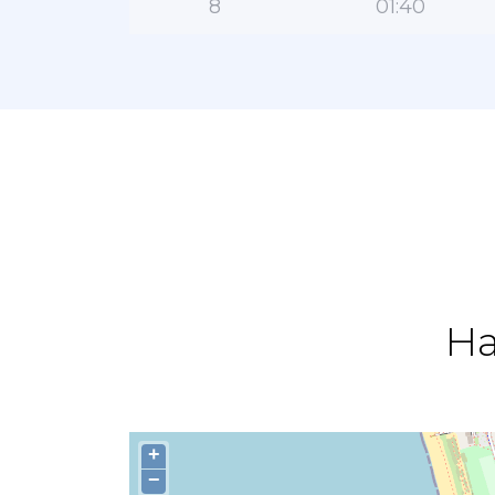
8
01:40
На
+
−