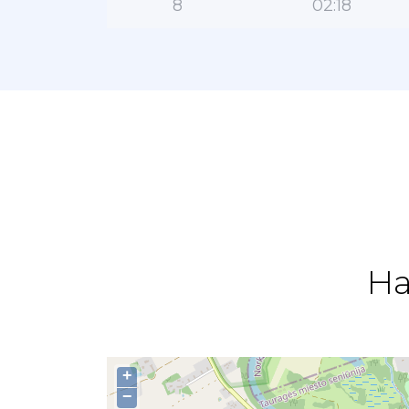
8
02:18
На
+
−