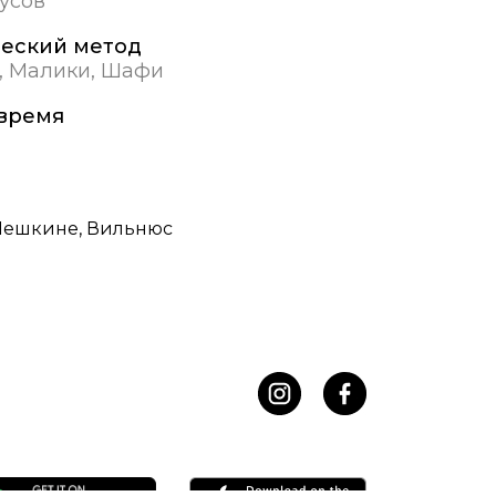
дусов
еский метод
, Малики, Шафи
время
ешкине, Вильнюс