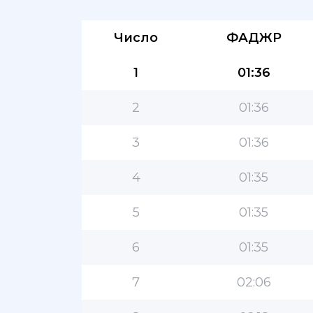
Число
ФАДЖР
1
01:36
2
01:36
3
01:36
4
01:35
5
01:35
6
01:35
7
02:06