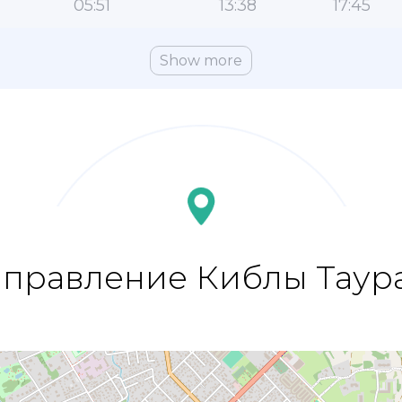
05:51
13:38
17:45
Show more
правление Киблы Таур