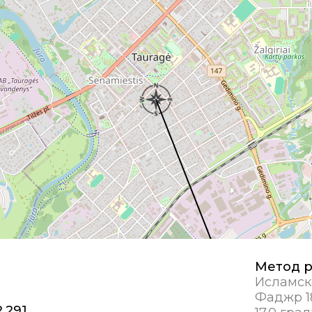
Метод р
Исламск
Фаджр 1
2,291