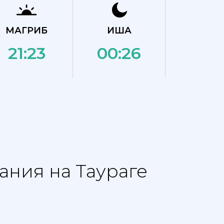
МАГРИБ
ИША
21:23
00:26
ания на Таураге