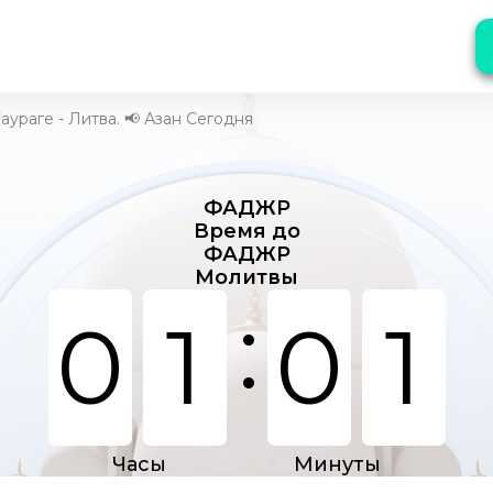
аураге - Литва. 📢 Азан Сегодня
ФАДЖР
Время до
ФАДЖР
Молитвы
:
0
1
0
1
Часы
Минуты