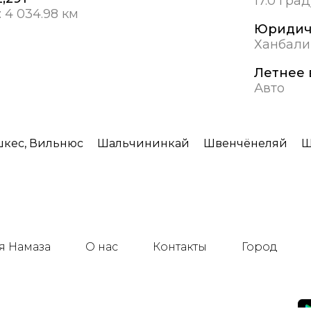
17.0 гра
:
4 034.98 км
Юридич
Ханбали
Летнее 
Авто
кес, Вильнюс
Шальчининкай
Швенчёнеляй
Ш
я Намаза
О нас
Контакты
Город