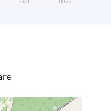
21:21
00:20
аге