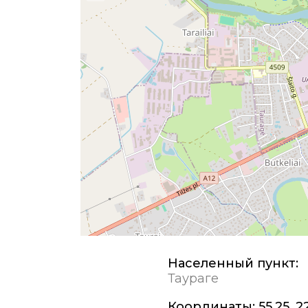
Населенный пункт:
Таураге
Координаты:
55,25, 2