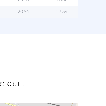
20:54
23:34
еколь