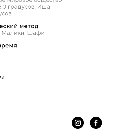
.0 градусов, Иша
усов
еский метод
, Малики, Шафи
время
ка