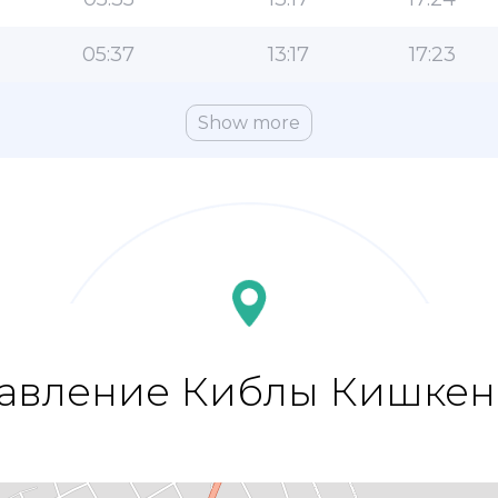
05:37
13:17
17:23
Show more
авление Киблы Кишкен