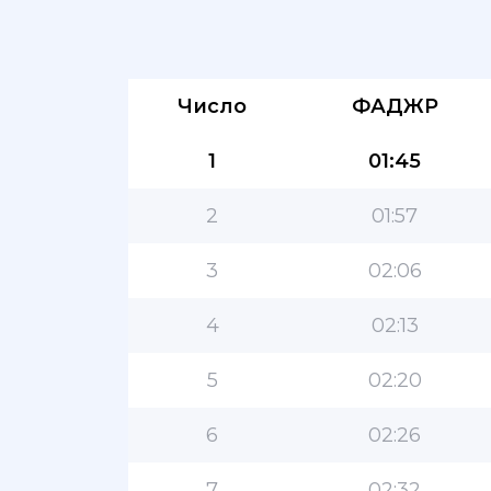
Число
ФАДЖР
1
01:45
2
01:57
3
02:06
4
02:13
5
02:20
6
02:26
7
02:32