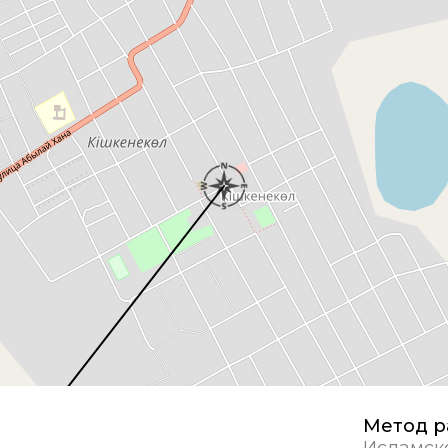
Метод р
Исламск