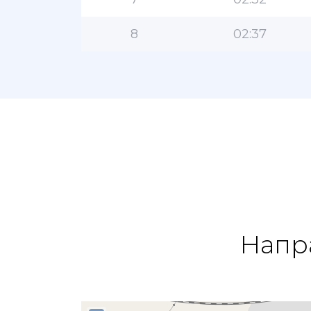
8
02:37
Напр