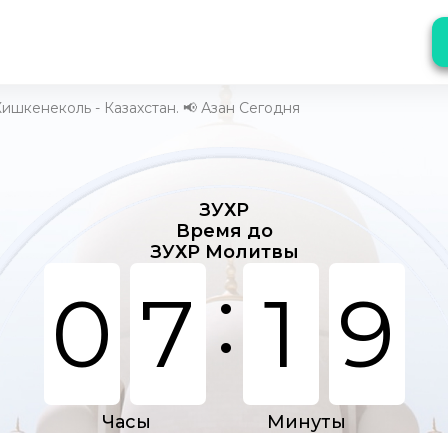
ишкенеколь - Казахстан. 📢 Азан Сегодня
ЗУХР
Время до
ЗУХР Молитвы
:
0
7
1
9
Часы
Минуты