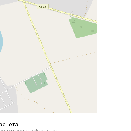
асчета
ое мировое общество