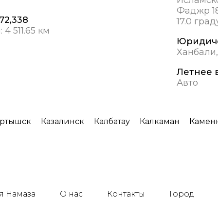
Фаджр 18
 72,338
17.0 град
:
4 511.65 км
Юридич
Ханбали
Летнее 
Авто
ртышск
Казалинск
Калбатау
Калкаман
Камен
я Намаза
О нас
Контакты
Город