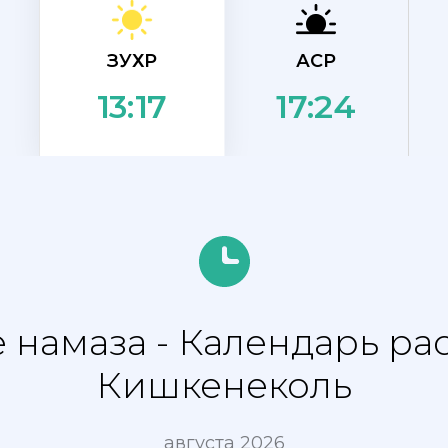
ЗУХР
АСР
17:24
13:17
 намаза - Календарь ра
Кишкенеколь
августа 2026