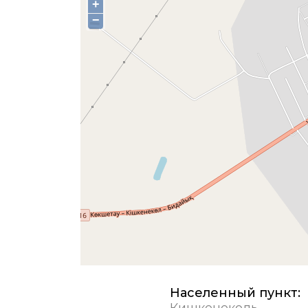
+
−
Населенный пункт:
Кишкенеколь