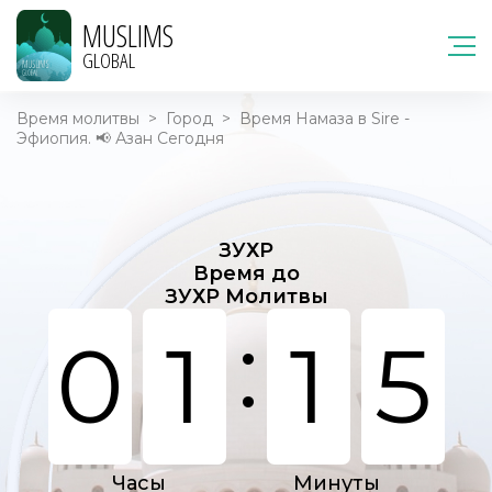
MUSLIMS
GLOBAL
Время молитвы
>
Город
>
Время Намаза в Sire -
Эфиопия. 📢 Азан Сегодня
ЗУХР
Время до
ЗУХР Молитвы
:
0
1
1
5
Часы
Минуты