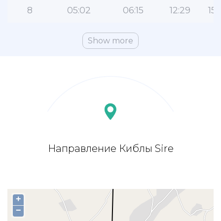
8
05:02
06:15
12:29
15:
Show more
Направление Киблы Sire
+
−