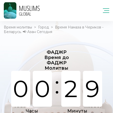
MUSLIMS
GLOBAL
Время молитвы
>
Город
>
Время Намаза в Чериков -
Беларусь. 📢 Азан Сегодня
ФАДЖР
Время до
ФАДЖР
Молитвы
:
0
0
2
9
Часы
Минуты