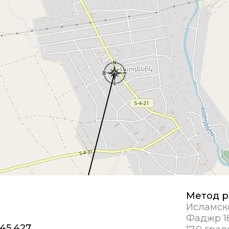
Метод р
Исламск
Фаджр 18
 45,427