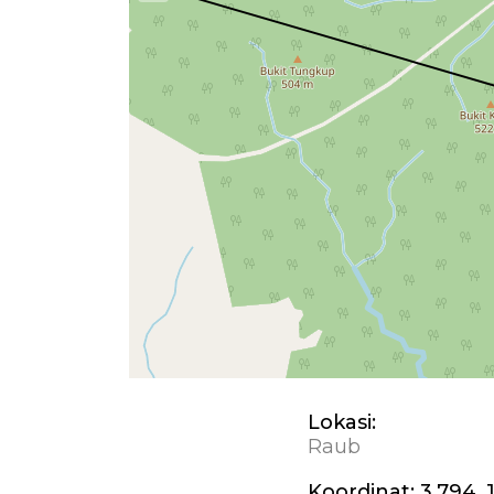
Lokasi:
Raub
Koordinat:
3.794, 