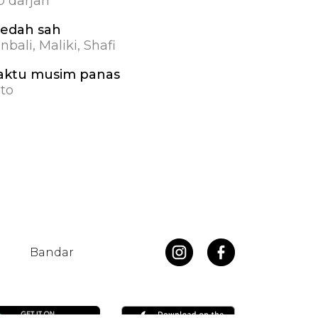
.0 darjah
edah sah
nbali, Maliki, Shafi
ktu musim panas
to
Bandar