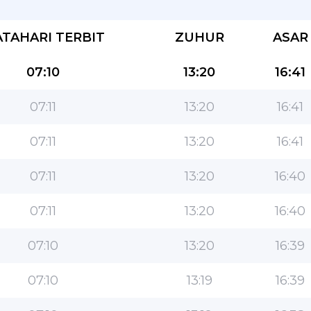
TAHARI TERBIT
ZUHUR
ASAR
07:10
13:20
16:41
07:11
13:20
16:41
Aplikasi paling popular untuk umat
07:11
13:20
16:41
Islam!
07:11
13:20
16:40
Aplikasi gaya hidup Islam yang popular, dengan
ciri yang mudah digunakan dan waktu solat yang
paling tepat
07:11
13:20
16:40
07:10
13:20
16:39
07:10
13:19
16:39