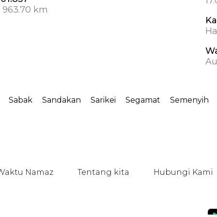
17
 963.70 km
Ka
Ha
Wa
Au
Sabak
Sandakan
Sarikei
Segamat
Semenyih
Waktu Namaz
Tentang kita
Hubungi Kami