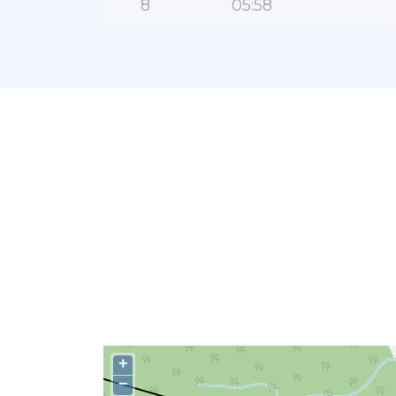
8
05:58
+
−