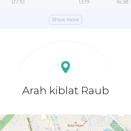
07:10
13:19
16:38
Show more
Arah kiblat Raub