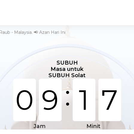
aub - Malaysia. 📢 Azan Hari Ini
SUBUH
Masa untuk
SUBUH Solat
:
0
9
1
7
Jam
Minit