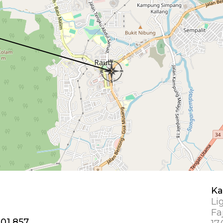
Ka
Li
Fa
101.857