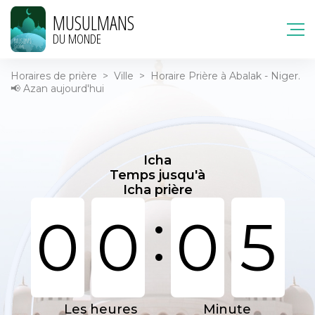
MUSULMANS
DU MONDE
Horaires de prière
>
Ville
>
Horaire Prière à Abalak - Niger.
📢 Azan aujourd'hui
Icha
Temps jusqu'à
Icha prière
:
0
0
0
5
Les heures
Minute