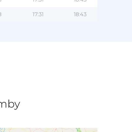
8
17:31
18:43
omby