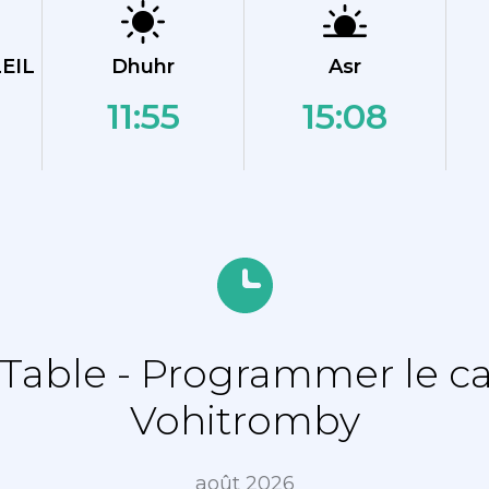
EIL
Dhuhr
Asr
11:55
15:08
able - Programmer le ca
Vohitromby
août 2026