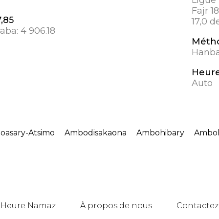
Fajr 1
7,85
17,0 d
aaba:
4 906.18
Métho
Hanbal
Heure
Auto
asary-Atsimo
Ambodisakaona
Ambohibary
Amboh
Heure Namaz
À propos de nous
Contactez