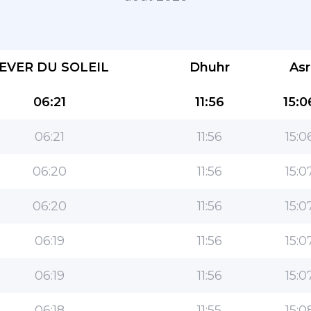
EVER DU SOLEIL
Dhuhr
Asr
06:21
11:56
15:0
06:21
11:56
15:0
L''application la plus populaire pour les
06:20
11:56
15:0
musulmans!
L''application islamique de style de vie populaire,
06:20
11:56
15:0
avec des fonctionnalités faciles à utiliser et les
heures de prière les plus précises
06:19
11:56
15:0
06:19
11:56
15:0
06:18
11:55
15:0