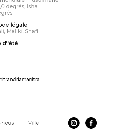
8,0 degrés, Isha
egrés
de légale
i, Maliki, Shafi
 d''été
itrandriamanitra
-nous
Ville