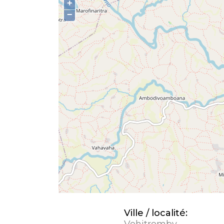
+
−
Ville / localité:
Vohitromby