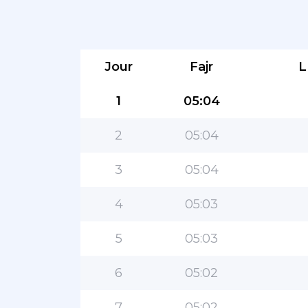
Jour
Fajr
L
1
05:04
2
05:04
3
05:04
4
05:03
5
05:03
6
05:02
7
05:02