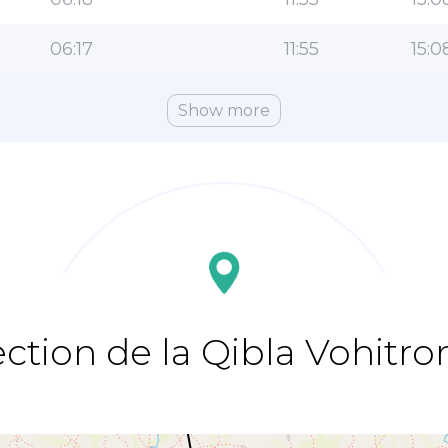
06:17
11:55
15:0
Show more
ection de la Qibla Vohitr