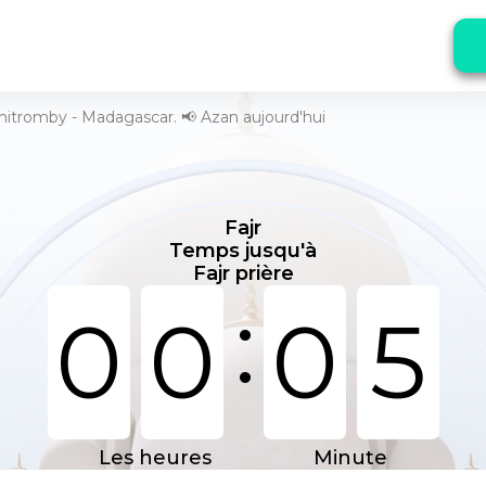
ohitromby - Madagascar. 📢 Azan aujourd'hui
Fajr
Temps jusqu'à
Fajr prière
:
0
0
0
5
Les heures
Minute