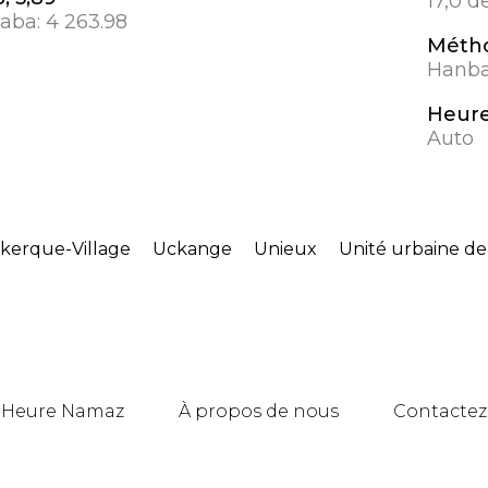
17,0 d
aaba:
4 263.98
Métho
Hanbal
Heure
Auto
erque-Village
Uckange
Unieux
Unité urbaine d
Heure Namaz
À propos de nous
Contactez