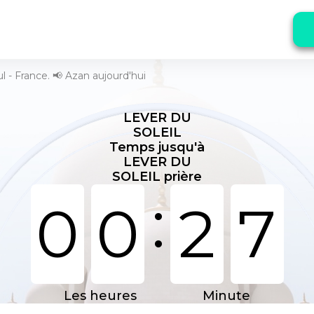
ul - France. 📢 Azan aujourd'hui
LEVER DU
SOLEIL
Temps jusqu'à
LEVER DU
SOLEIL prière
:
0
0
2
7
Les heures
Minute