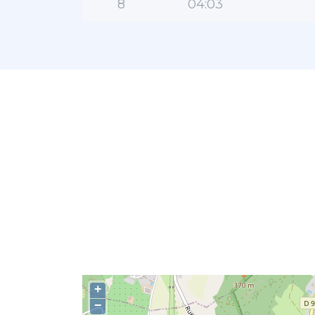
8
04:03
+
−