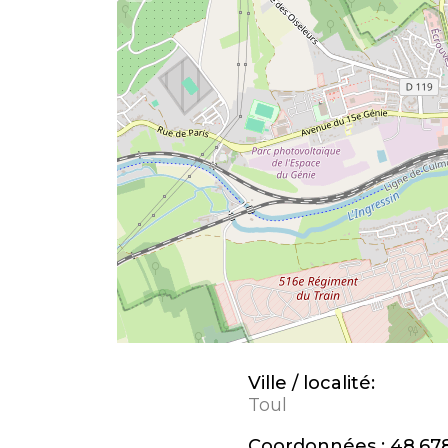
Ville / localité:
Toul
Coordonnées :
48,678