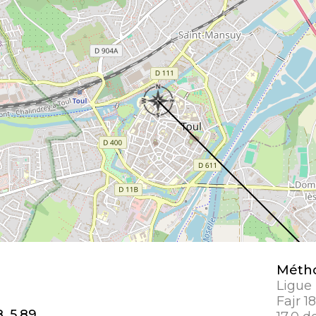
Métho
Ligue
Fajr 1
, 5,89