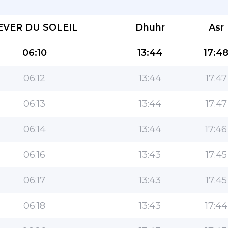
EVER DU SOLEIL
Dhuhr
Asr
06:10
13:44
17:4
06:12
13:44
17:47
L''application la plus populaire pour les
06:13
13:44
17:47
musulmans!
06:14
13:44
17:46
L''application islamique de style de vie populaire,
avec des fonctionnalités faciles à utiliser et les
06:16
13:43
17:45
heures de prière les plus précises
06:17
13:43
17:45
06:18
13:43
17:44