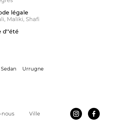
egrés
de légale
i, Maliki, Shafi
 d''été
e Sedan
Urrugne
-nous
Ville