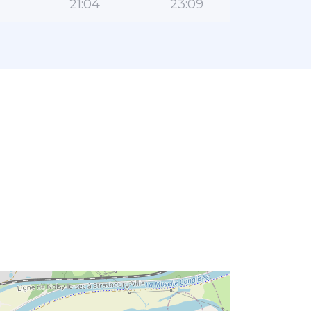
21:04
23:09
l