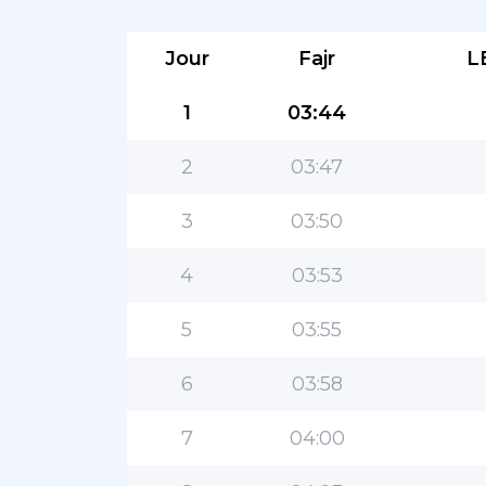
Jour
Fajr
L
1
03:44
2
03:47
3
03:50
4
03:53
5
03:55
6
03:58
7
04:00