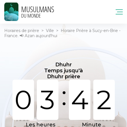
MUSULMANS
DU MONDE
Horaires de prière
>
Ville
>
Horaire Prière à Sucy-en-Brie -
France. 📢 Azan aujourd'hui
Dhuhr
Temps jusqu'à
Dhuhr prière
:
0
3
4
2
Les heures
Minute