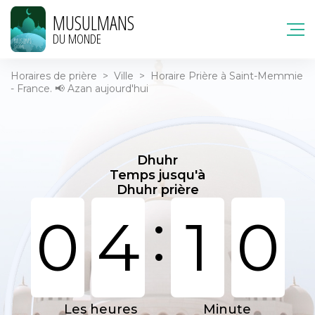
MUSULMANS
DU MONDE
Horaires de prière
>
Ville
>
Horaire Prière à Saint-Memmie
- France. 📢 Azan aujourd'hui
Dhuhr
Temps jusqu'à
Dhuhr prière
:
0
4
1
0
Les heures
Minute