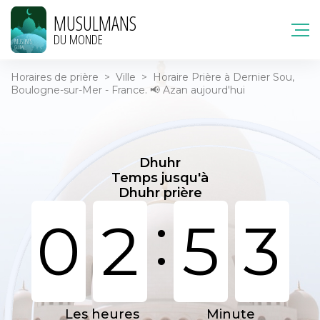
MUSULMANS
DU MONDE
Horaires de prière
>
Ville
>
Horaire Prière à Dernier Sou,
Boulogne-sur-Mer - France. 📢 Azan aujourd'hui
Dhuhr
Temps jusqu'à
Dhuhr prière
:
0
2
5
3
Les heures
Minute