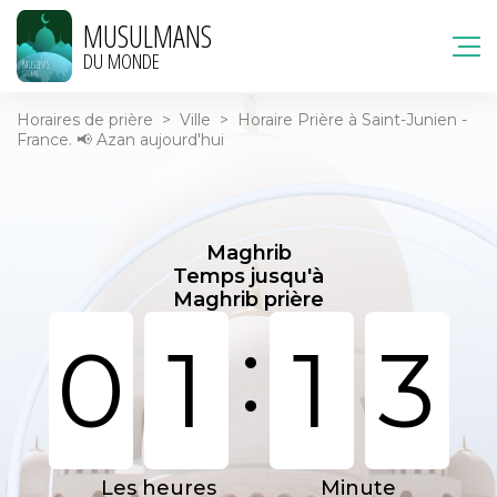
MUSULMANS
DU MONDE
Horaires de prière
>
Ville
>
Horaire Prière à Saint-Junien -
France. 📢 Azan aujourd'hui
Maghrib
Temps jusqu'à
Maghrib prière
:
0
1
1
3
Les heures
Minute