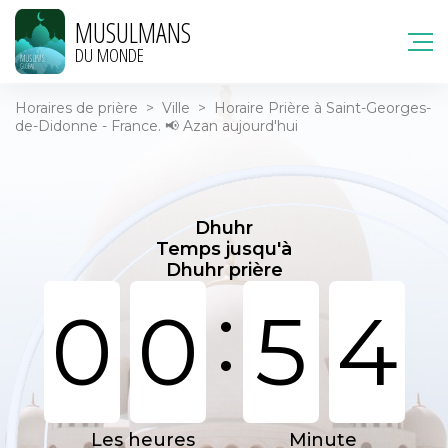
MUSULMANS
DU MONDE
Horaires de prière
>
Ville
>
Horaire Prière à Saint-Georges-
de-Didonne - France. 📢 Azan aujourd'hui
Dhuhr
Temps jusqu'à
Dhuhr prière
:
0
0
5
4
Les heures
Minute