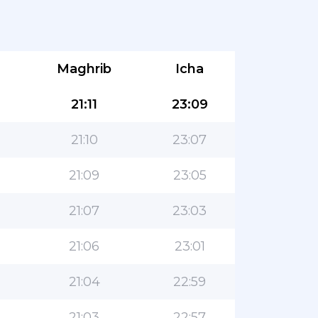
Maghrib
Icha
21:11
23:09
21:10
23:07
21:09
23:05
21:07
23:03
21:06
23:01
21:04
22:59
21:03
22:57