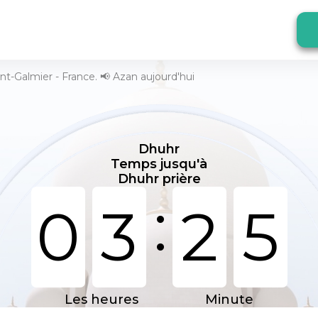
int-Galmier - France. 📢 Azan aujourd'hui
Dhuhr
Temps jusqu'à
Dhuhr prière
:
0
3
2
5
Les heures
Minute