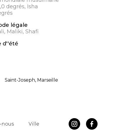
8,0 degrés, Isha
egrés
de légale
i, Maliki, Shafi
 d''été
Saint-Joseph, Marseille
-nous
Ville