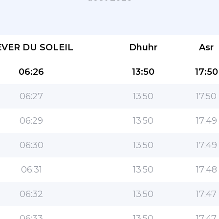
EVER DU SOLEIL
Dhuhr
Asr
06:26
13:50
17:50
06:27
13:50
17:50
L''application la plus populaire pour les
06:29
13:50
17:49
musulmans!
L''application islamique de style de vie populaire,
06:30
13:50
17:49
avec des fonctionnalités faciles à utiliser et les
heures de prière les plus précises
06:31
13:50
17:48
06:32
13:50
17:47
06:33
13:50
17:47