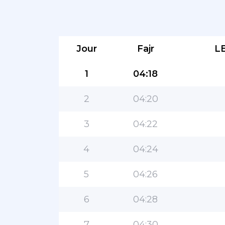
Jour
Fajr
L
1
04:18
2
04:20
3
04:22
4
04:24
5
04:26
6
04:28
7
04:30