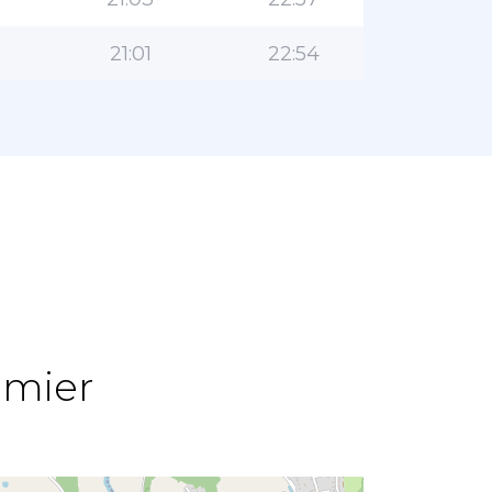
21:01
22:54
lmier