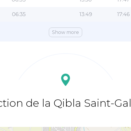
06:35
13:49
17:46
Show more
ction de la Qibla Saint-Ga