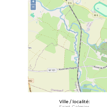
+
−
Ville / localité:
Saint-Galmier