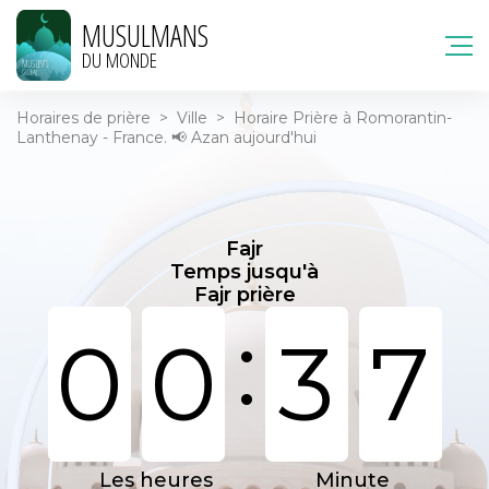
MUSULMANS
DU MONDE
Horaires de prière
>
Ville
>
Horaire Prière à Romorantin-
Lanthenay - France. 📢 Azan aujourd'hui
Fajr
Temps jusqu'à
Fajr prière
:
0
0
3
7
Les heures
Minute