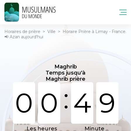
MUSULMANS
DU MONDE
Horaires de prière
>
Ville
>
Horaire Prière à Limay - France.
📢 Azan aujourd'hui
Maghrib
Temps jusqu'à
Maghrib prière
:
0
0
4
9
Les heures
Minute