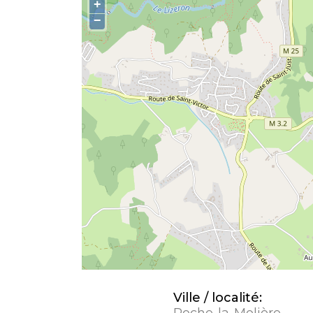
+
−
Ville / localité:
Roche-la-Molière