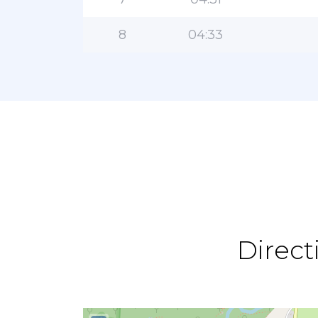
8
04:33
Direct