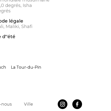
8,0 degrés, Isha
egrés
de légale
i, Maliki, Shafi
 d''été
uch
La Tour-du-Pin
-nous
Ville