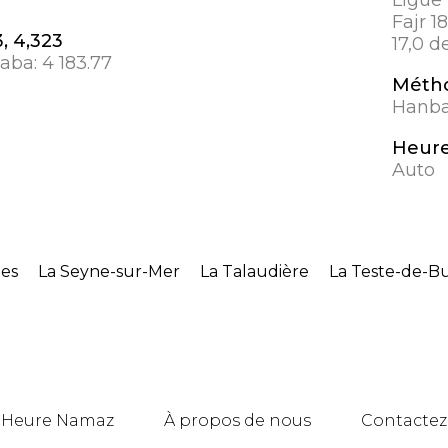
Fajr 1
, 4,323
17,0 d
aaba:
4 183.77
Métho
Hanbal
Heure
Auto
les
La Seyne-sur-Mer
La Talaudière
La Teste-de-B
Heure Namaz
À propos de nous
Contactez