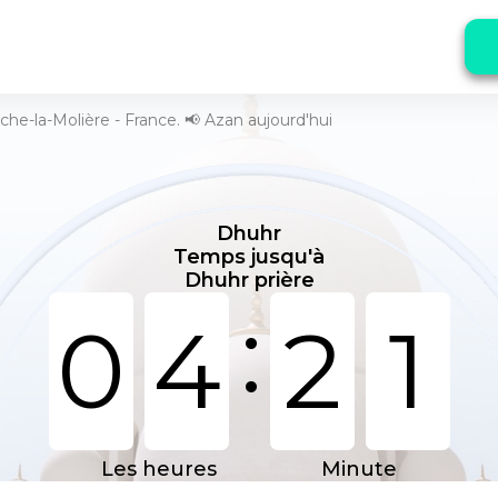
che-la-Molière - France. 📢 Azan aujourd'hui
Dhuhr
Temps jusqu'à
Dhuhr prière
:
0
4
2
1
Les heures
Minute