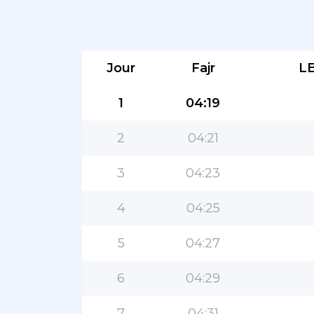
Jour
Fajr
L
1
04:19
2
04:21
3
04:23
4
04:25
5
04:27
6
04:29
7
04:31