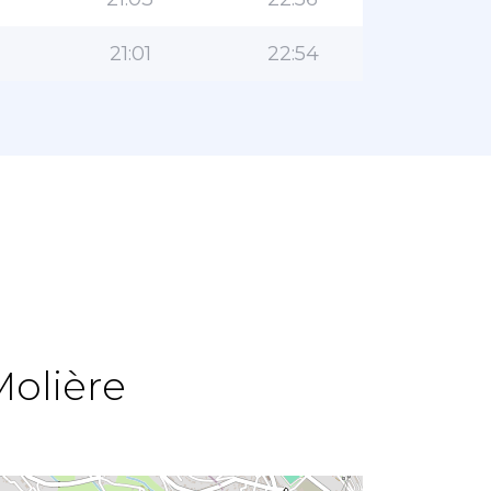
21:01
22:54
Molière