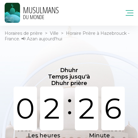
MUSULMANS
DU MONDE
Horaires de prière
>
Ville
>
Horaire Prière à Hazebrouck -
France. 📢 Azan aujourd'hui
Dhuhr
Temps jusqu'à
Dhuhr prière
:
0
2
2
6
Les heures
Minute