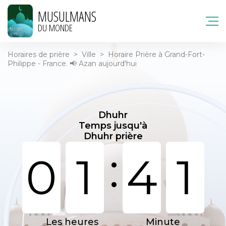
MUSULMANS
DU MONDE
Horaires de prière
>
Ville
>
Horaire Prière à Grand-Fort-
Philippe - France. 📢 Azan aujourd'hui
Dhuhr
Temps jusqu'à
Dhuhr prière
:
0
1
4
1
Les heures
Minute