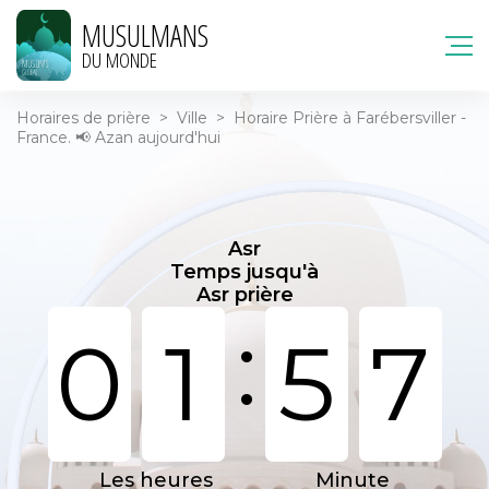
MUSULMANS
DU MONDE
Horaires de prière
>
Ville
>
Horaire Prière à Farébersviller -
France. 📢 Azan aujourd'hui
Asr
Temps jusqu'à
Asr prière
:
0
1
5
7
Les heures
Minute