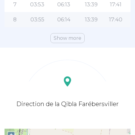
7
03:53
06:13
13:39
17:41
8
03:55
06:14
13:39
17:40
Show more
Direction de la Qibla Farébersviller
+