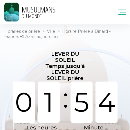
MUSULMANS
DU MONDE
Horaires de prière
>
Ville
>
Horaire Prière à Dinard -
France. 📢 Azan aujourd'hui
LEVER DU
SOLEIL
Temps jusqu'à
LEVER DU
SOLEIL prière
:
0
1
5
4
Les heures
Minute