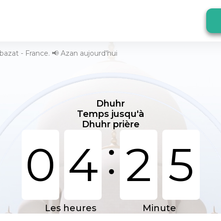
bazat - France. 📢 Azan aujourd'hui
Dhuhr
Temps jusqu'à
Dhuhr prière
:
0
4
2
5
Les heures
Minute