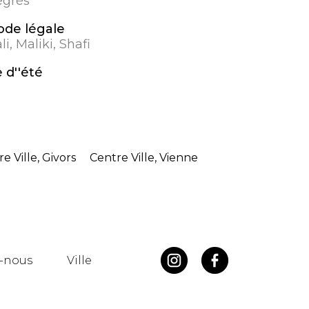
egrés
de légale
i, Maliki, Shafi
 d''été
e Ville, Givors
Centre Ville, Vienne
-nous
Ville