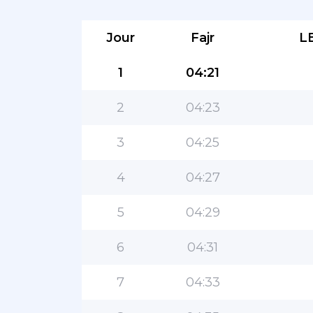
Jour
Fajr
L
1
04:21
2
04:23
3
04:25
4
04:27
5
04:29
6
04:31
7
04:33