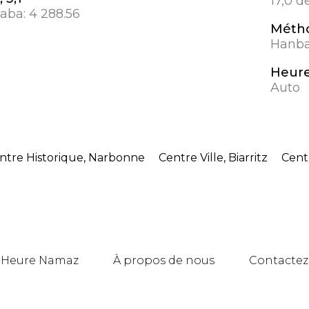
17,0 d
aaba:
4 288.56
Métho
Hanbal
Heure
Auto
ntre Historique, Narbonne
Centre Ville, Biarritz
Centr
Heure Namaz
À propos de nous
Contactez