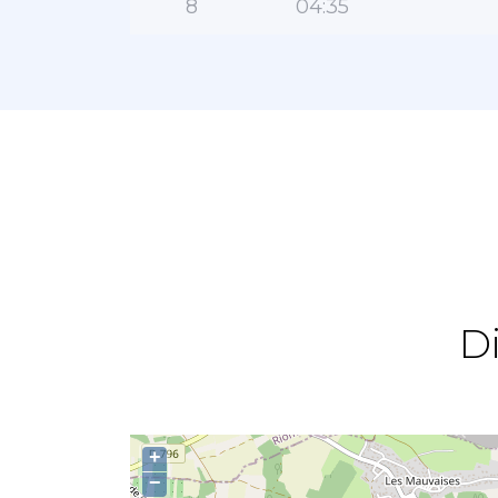
8
04:35
D
+
−