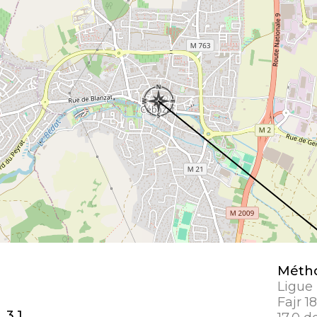
Métho
Ligue
Fajr 1
 3,1