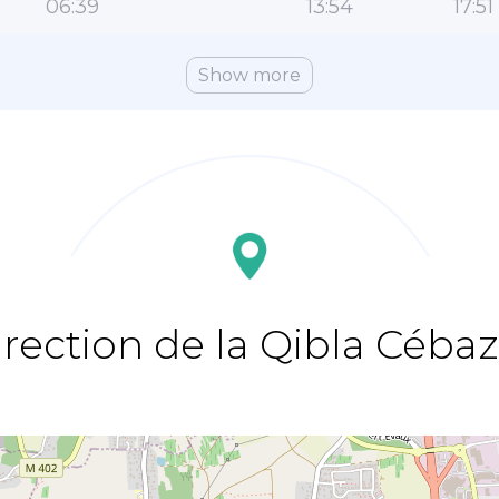
06:39
13:54
17:51
Show more
irection de la Qibla Cébaz