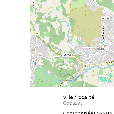
Ville / localité:
Cébazat
Coordonnées :
45,831,