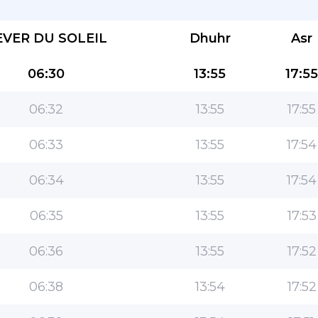
EVER DU SOLEIL
Dhuhr
Asr
06:30
13:55
17:55
06:32
13:55
17:55
L''application la plus populaire pour les
06:33
13:55
17:54
musulmans!
06:34
13:55
17:54
L''application islamique de style de vie populaire,
avec des fonctionnalités faciles à utiliser et les
06:35
13:55
17:53
heures de prière les plus précises
06:36
13:55
17:52
06:38
13:54
17:52