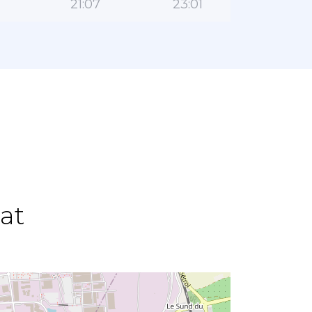
21:07
23:01
at