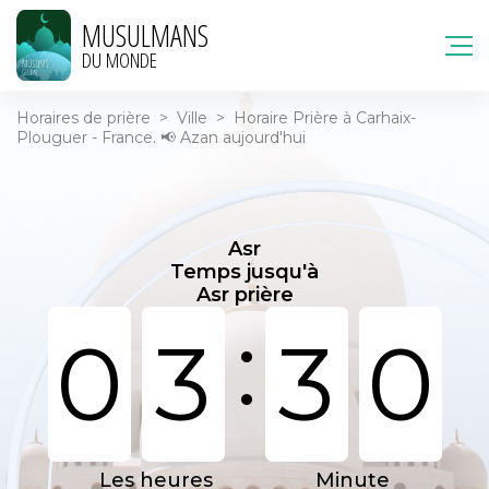
MUSULMANS
DU MONDE
Horaires de prière
>
Ville
>
Horaire Prière à Carhaix-
Plouguer - France. 📢 Azan aujourd'hui
Asr
Temps jusqu'à
Asr prière
:
0
3
3
0
Les heures
Minute