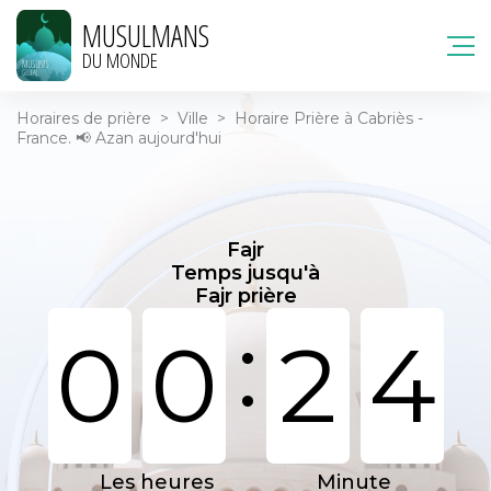
MUSULMANS
DU MONDE
Horaires de prière
>
Ville
>
Horaire Prière à Cabriès -
France. 📢 Azan aujourd'hui
Fajr
Temps jusqu'à
Fajr prière
:
0
0
2
4
Les heures
Minute