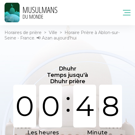
MUSULMANS
DU MONDE
Horaires de prière
>
Ville
>
Horaire Prière à Ablon-sur-
Seine - France. 📢 Azan aujourd'hui
Dhuhr
Temps jusqu'à
Dhuhr prière
:
0
0
4
8
Les heures
Minute