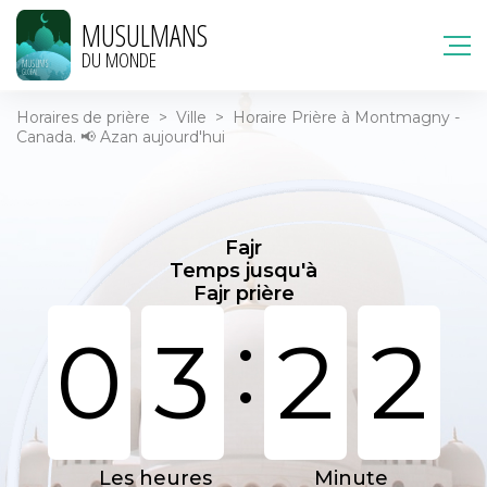
MUSULMANS
DU MONDE
Horaires de prière
>
Ville
>
Horaire Prière à Montmagny -
Canada. 📢 Azan aujourd'hui
Fajr
Temps jusqu'à
Fajr prière
:
0
3
2
2
Les heures
Minute