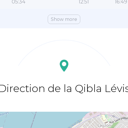
05:34
12:51
16:49
Show more
Direction de la Qibla Lévi