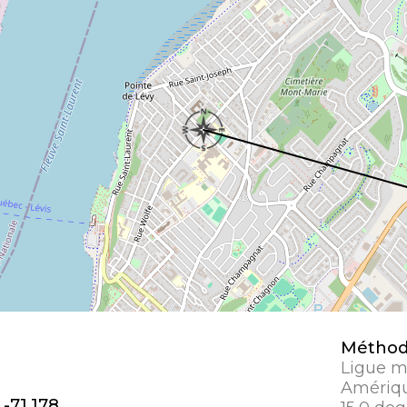
Méthode
Ligue 
Amérique
 -71,178