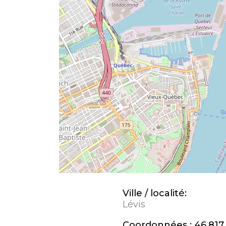
Ville / localité:
Lévis
Coordonnées :
46,817,