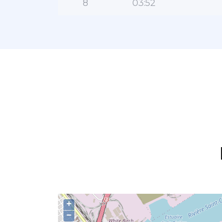
8
03:52
+
−