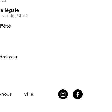
rés
e légale
 Maliki, Shafi
''été
ydminster
-nous
Ville