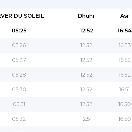
EVER DU SOLEIL
Dhuhr
Asr
05:25
12:52
16:54
05:26
12:52
16:53
L''application la plus populaire pour les
05:27
12:52
16:52
musulmans!
05:28
12:52
16:52
L''application islamique de style de vie populaire,
avec des fonctionnalités faciles à utiliser et les
05:30
12:52
16:51
heures de prière les plus précises
05:31
12:52
16:50
05:32
12:51
16:50