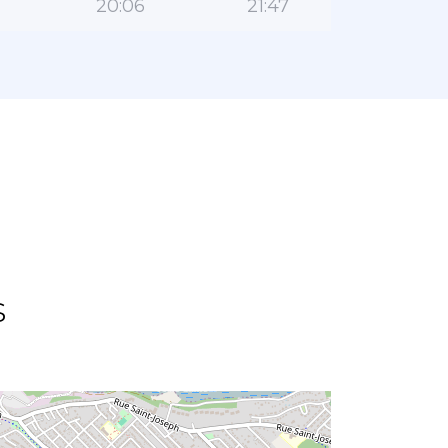
20:06
21:47
s