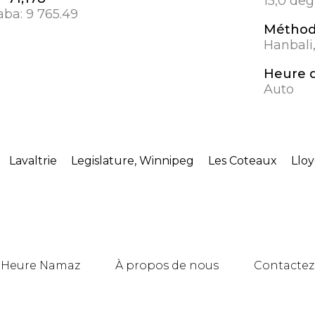
15,0 deg
aba:
9 765.49
Méthod
Hanbali,
Heure d
Auto
Lavaltrie
Legislature, Winnipeg
Les Coteaux
Llo
Heure Namaz
À propos de nous
Contactez