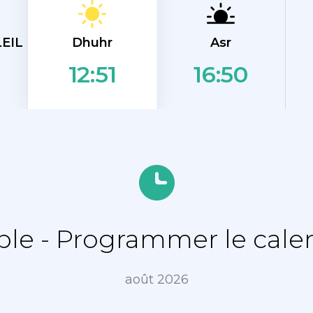
Dhuhr
EIL
Asr
16:50
12:51
e - Programmer le calen
août 2026