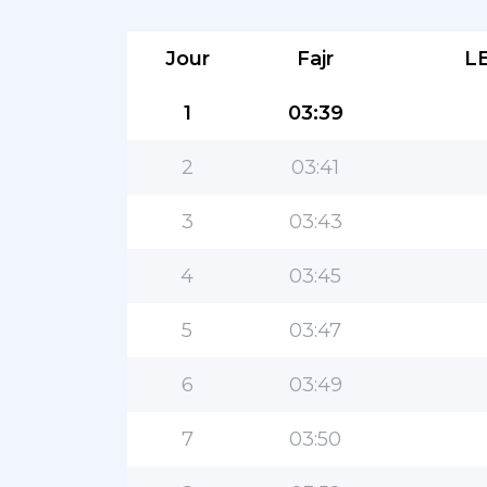
Jour
Fajr
L
1
03:39
2
03:41
3
03:43
4
03:45
5
03:47
6
03:49
7
03:50