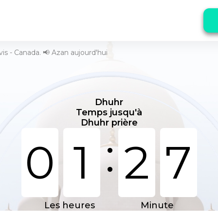
vis - Canada. 📢 Azan aujourd'hui
Dhuhr
Temps jusqu'à
Dhuhr prière
:
0
1
2
7
Les heures
Minute