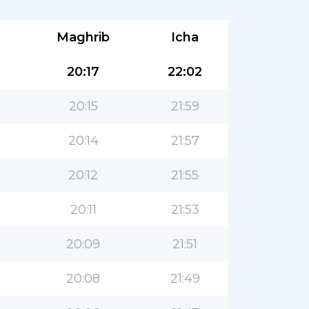
Maghrib
Icha
20:17
22:02
20:15
21:59
20:14
21:57
20:12
21:55
20:11
21:53
20:09
21:51
20:08
21:49