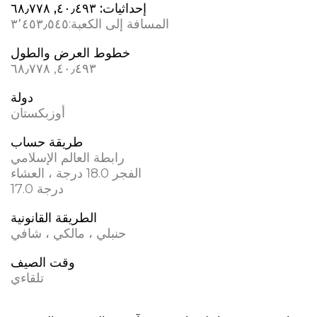
إحداثيات:
٤٠٫٤٩٣, ٦٨٫٧٧٨
المسافة إلى الكعبة:
٣٬٤٥٣٫٥٤٥
خطوط العرض والطول
٤٠٫٤٩٣, ٦٨٫٧٧٨
دولة
أوزبكستان
طريقة حساب
رابطة العالم الإسلامي
الفجر 18.0 درجة ، العشاء
17.0 درجة
الطريقة القانونية
حنبلي ، مالكي ، شافي
وقت الصيف
تلقاءي