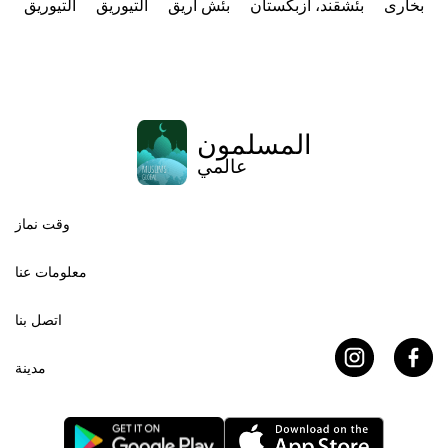
بخارى
بئشقند، ازبکستان
بئش آریق
التیوریق
التیوریق
المسلمون
عالمي
وقت نماز
معلومات عنا
اتصل بنا
مدينة