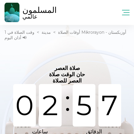
المسلمون
عالمي
أوقات الصلاة
>
مدينة
>
وقت الصلاة في 1 Mikrorayon - أوزبكستان
📢 أذان اليوم
صلاة العصر
حان الوقت صلاة
العصر للصلاة
:
0
2
5
7
الدقائق
ساعات