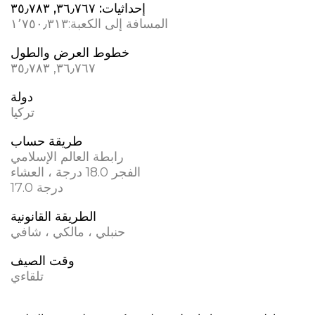
إحداثيات:
٣٦٫٧٦٧, ٣٥٫٧٨٣
المسافة إلى الكعبة:
١٬٧٥٠٫٣١٣
خطوط العرض والطول
٣٦٫٧٦٧, ٣٥٫٧٨٣
دولة
تركيا
طريقة حساب
رابطة العالم الإسلامي
الفجر 18.0 درجة ، العشاء
17.0 درجة
الطريقة القانونية
حنبلي ، مالكي ، شافي
وقت الصيف
تلقاءي