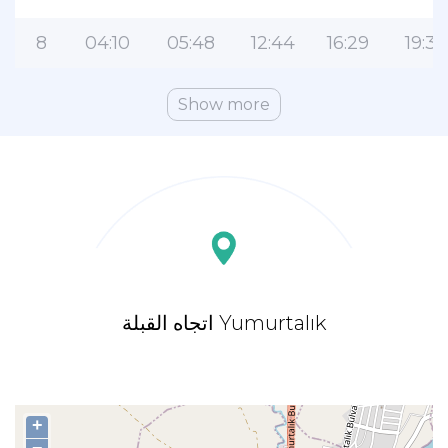
8
04:10
05:48
12:44
16:29
19:36
Show more
اتجاه القبلة Yumurtalık
+