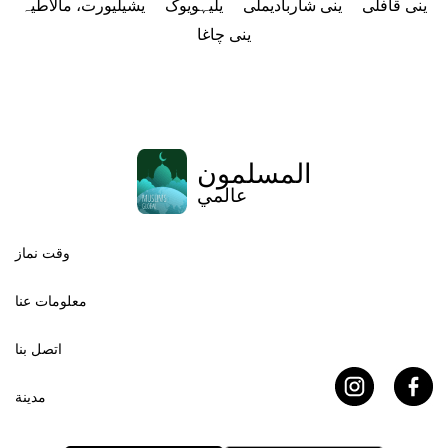
ینی قافلی
ینی شاربادیملی
یلیہویوک
یشیلیورت، مالاطیہ
ینی چاغا
المسلمون
عالمي
وقت نماز
معلومات عنا
اتصل بنا
مدينة