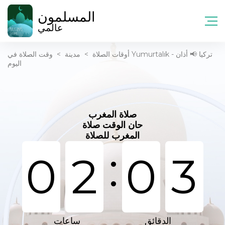
المسلمون
عالمي
أوقات الصلاة
>
مدينة
>
وقت الصلاة في Yumurtalık - تركيا 📢 أذان
اليوم
صلاة المغرب
حان الوقت صلاة
المغرب للصلاة
:
0
2
0
3
الدقائق
ساعات