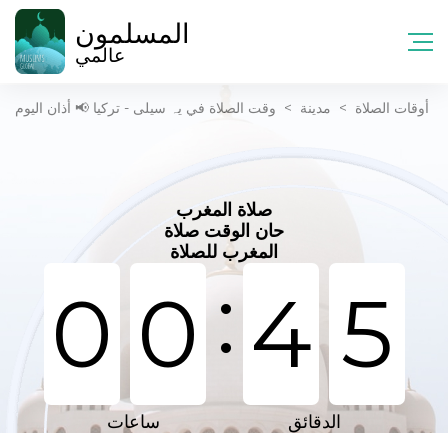
المسلمون
عالمي
أوقات الصلاة
>
مدينة
>
وقت الصلاة في یہ سیلی - تركيا 📢 أذان اليوم
صلاة المغرب
حان الوقت صلاة
المغرب للصلاة
:
0
0
4
5
الدقائق
ساعات