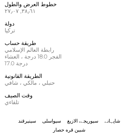
خطوط العرض والطول
٣٨٫٦١, ٢٧٫٠٧
دولة
تركيا
طريقة حساب
رابطة العالم الإسلامي
الفجر 18.0 درجة ، العشاء
17.0 درجة
الطريقة القانونية
حنبلي ، مالكي ، شافي
وقت الصيف
تلقاءي
شاپہانے
سیوریجے، الازیغ
سیواسلی
سینیرقند
شبين قره‌ حصار