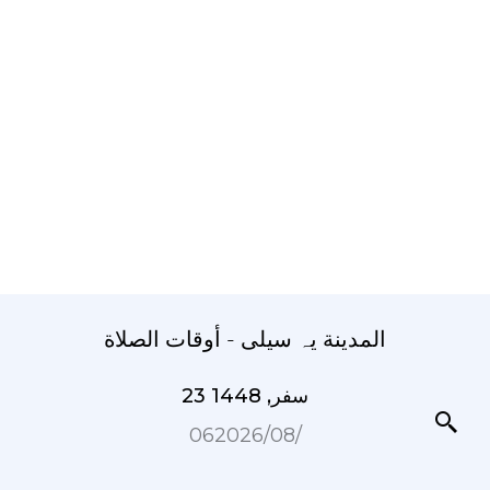
المدينة یہ سیلی - أوقات الصلاة
23 سفر, 1448
06‏/08‏/2026