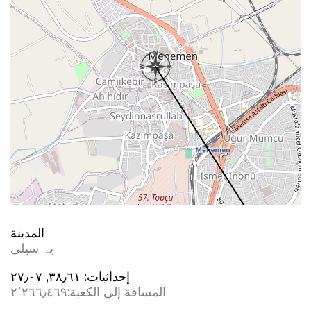
المدينة
یہ سیلی
إحداثيات:
٣٨٫٦١, ٢٧٫٠٧
المسافة إلى الكعبة:
٢٬٢٦٦٫٤٦٩