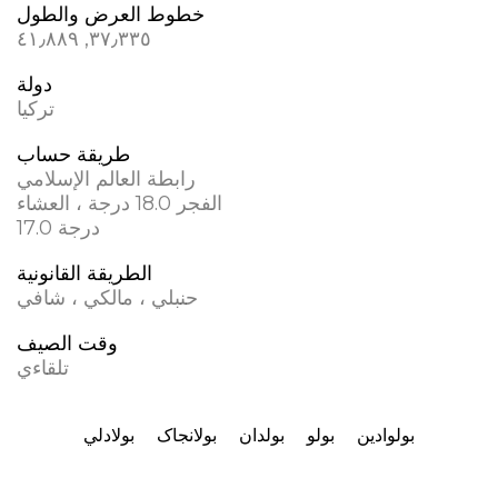
خطوط العرض والطول
٣٧٫٣٣٥, ٤١٫٨٨٩
دولة
تركيا
طريقة حساب
رابطة العالم الإسلامي
الفجر 18.0 درجة ، العشاء
17.0 درجة
الطريقة القانونية
حنبلي ، مالكي ، شافي
وقت الصيف
تلقاءي
بولوادین
بولو
بولدان
بولانجاک
بولادلي