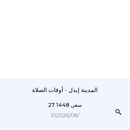
المدينة إيدل - أوقات الصلاة
27 سفر, 1448
10‏/08‏/2026