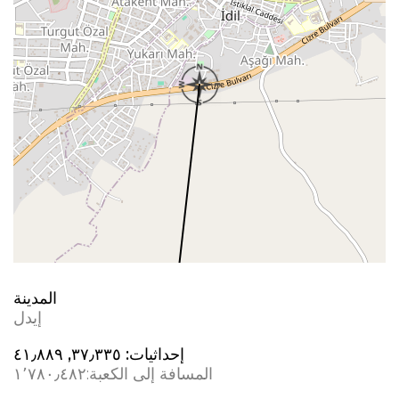
المدينة
إيدل
إحداثيات:
٣٧٫٣٣٥, ٤١٫٨٨٩
المسافة إلى الكعبة:
١٬٧٨٠٫٤٨٢