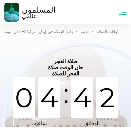
المسلمون
عالمي
أوقات الصلاة
>
مدينة
>
وقت الصلاة في إيدل - تركيا 📢 أذان اليوم
صلاة الفجر
حان الوقت صلاة
الفجر للصلاة
:
0
4
4
2
الدقائق
ساعات