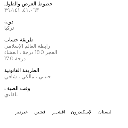
خطوط العرض والطول
٤١٫٠٦٣, ٣٩٫١٤١
دولة
تركيا
طريقة حساب
رابطة العالم الإسلامي
الفجر 18.0 درجة ، العشاء
17.0 درجة
الطريقة القانونية
حنبلي ، مالكي ، شافي
وقت الصيف
تلقاءي
البستان
الإسكندرون
اقشہر
افشین
اغیردیر