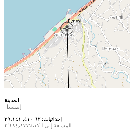
المدينة
إينيسيل
إحداثيات:
٤١٫٠٦٣, ٣٩٫١٤١
المسافة إلى الكعبة:
٢٬١٨٤٫٨٧٧