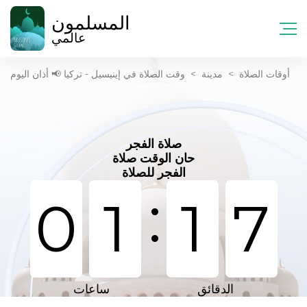
المسلمون
عالمي
أوقات الصلاة
>
مدينة
>
وقت الصلاة في إينيسيل - تركيا 📢 أذان اليوم
صلاة الفجر
حان الوقت صلاة
الفجر للصلاة
:
0
1
1
7
الدقائق
ساعات