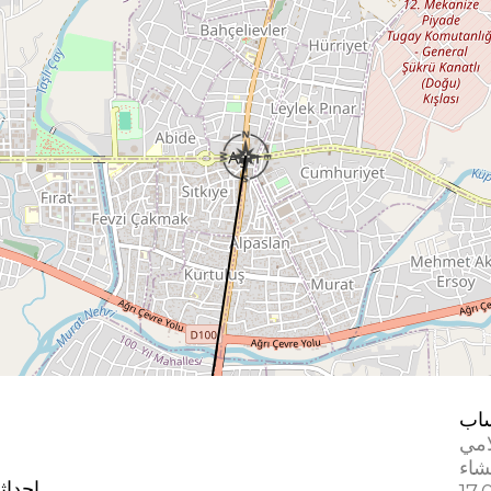
اب
امي
إحداث