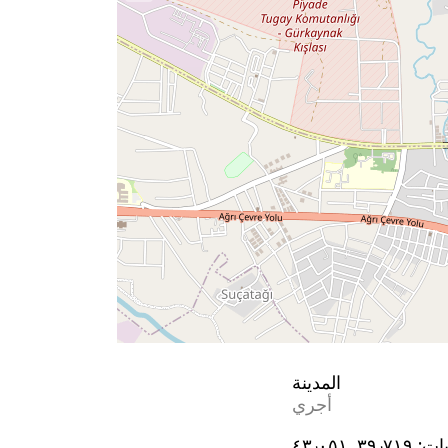
المدينة
أجري
يات:
٣٩٫٧١٩, ٤٣٫٠٥١