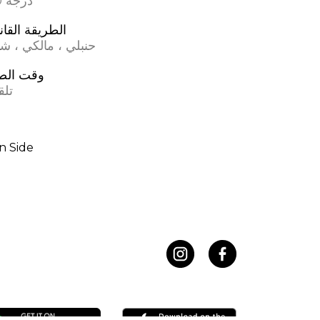
17.0 درجة
الطريقة القان
حنبلي ، مالكي ، ش
وقت الص
تلق
n Side