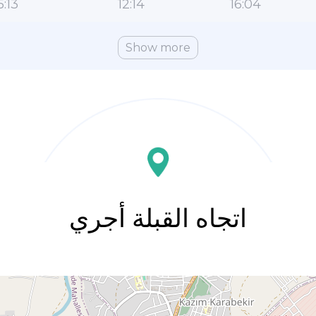
5:13
12:14
16:04
Show more
اتجاه القبلة أجري