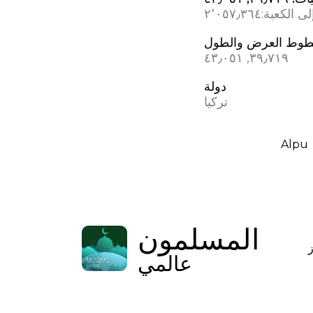
ى الكعبة:
٢٬٠٥٧٫٣٦٤
وط العرض والطول
٣٩٫٧١٩, ٤٣٫٠٥١
دولة
تركيا
Alpu
المسلمون
عالمي