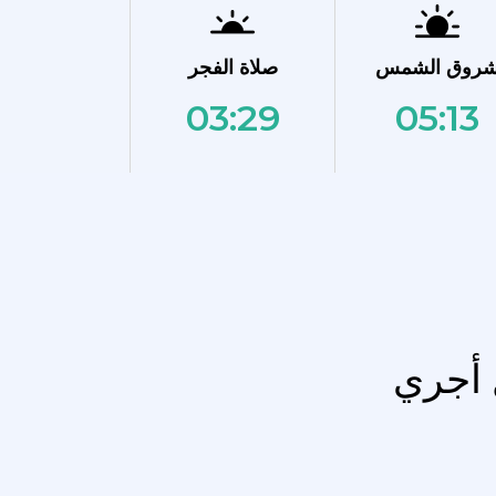
روق الشمس
صلاة الفجر
03:29
05:13
 أجري