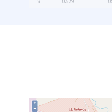
8
03:29
0
+
−