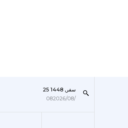
25 سفر, 1448
08‏/08‏/2026