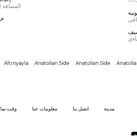
المسافة إل
ونية
خط
افي
يف
اءي
Altınyayla
Anatolian Side
Anatolian Side
Anatolia
مدينة
اتصل بنا
معلومات عنا
وقت نماز