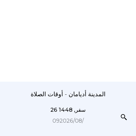
المدينة أديامان - أوقات الصلاة
26 سفر, 1448
09‏/08‏/2026