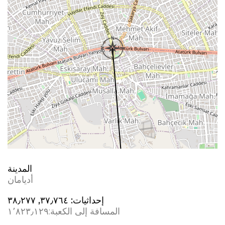
المدينة
أديامان
إحداثيات:
٣٧٫٧٦٤, ٣٨٫٢٧٧
المسافة إلى الكعبة:
١٬٨٢٣٫١٢٩