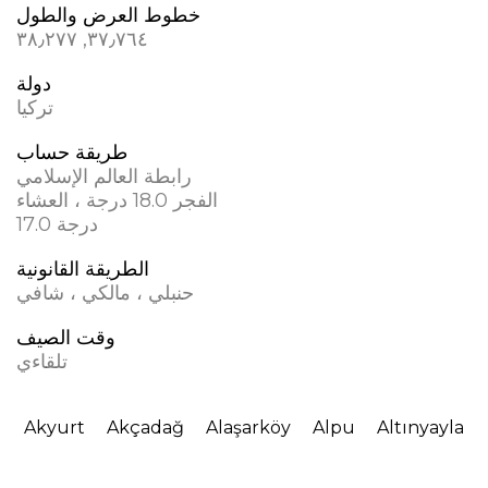
خطوط العرض والطول
٣٧٫٧٦٤, ٣٨٫٢٧٧
دولة
تركيا
طريقة حساب
رابطة العالم الإسلامي
الفجر 18.0 درجة ، العشاء
17.0 درجة
الطريقة القانونية
حنبلي ، مالكي ، شافي
وقت الصيف
تلقاءي
Akyurt
Akçadağ
Alaşarköy
Alpu
Altınyayla