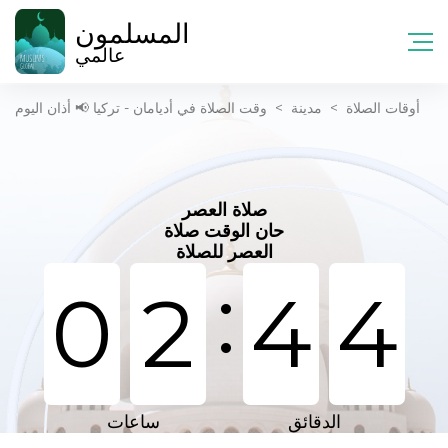
المسلمون
عالمي
أوقات الصلاة
>
مدينة
>
وقت الصلاة في أديامان - تركيا 📢 أذان اليوم
صلاة العصر
حان الوقت صلاة
العصر للصلاة
:
0
2
4
4
الدقائق
ساعات