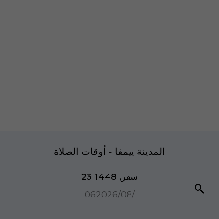
المدينة ييمفا - أوقات الصلاة
23 سفر, 1448
06‏/08‏/2026