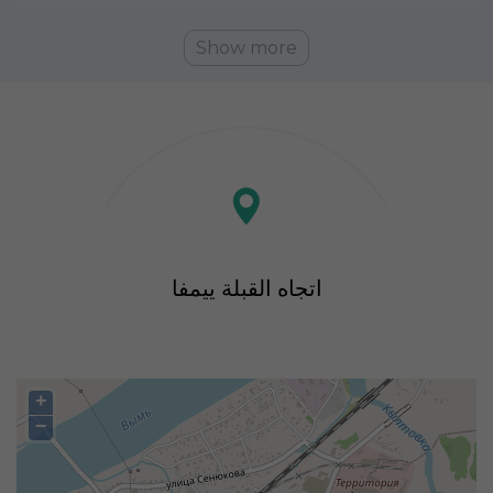
Show more
اتجاه القبلة ييمفا
+
−