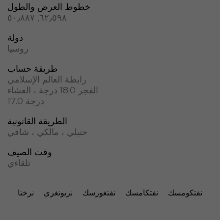
خطوط العرض والطول
٦٢٫٥٩٨, ٥٠٫٨٨٧
دولة
روسيا
طريقة حساب
رابطة العالم الإسلامي
الفجر 18.0 درجة ، العشاء
17.0 درجة
الطريقة القانونية
حنبلي ، مالكي ، شافي
وقت الصيف
تلقاءي
نفتكومسك
نفتكامسك
نفتغورسك
نريونغري
نرختا