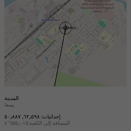
المدينة
ييمفا
إحداثيات:
٦٢٫٥٩٨, ٥٠٫٨٨٧
المسافة إلى الكعبة:
٤٬٦٥٥٫٠١٥