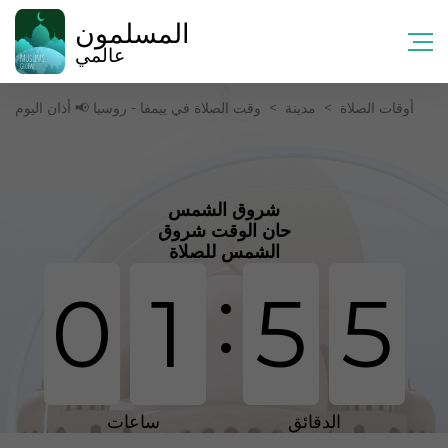
المسلمون
عالمي
أوقات الصلاة
>
مدينة
>
وقت الصلاة في ييمفا - روسيا 📢 أذان اليوم
شروق الشمس
حان الوقت شروق
الشمس للصلاة
:
0
1
5
5
الدقائق
ساعات