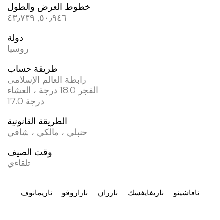
خطوط العرض والطول
٥٠٫٩٤٦, ٤٣٫٧٣٩
دولة
روسيا
طريقة حساب
رابطة العالم الإسلامي
الفجر 18.0 درجة ، العشاء
17.0 درجة
الطريقة القانونية
حنبلي ، مالكي ، شافي
وقت الصيف
تلقاءي
نافاشينو
نازيفايفسك
نازران
نازاروفو
ناريمانوف