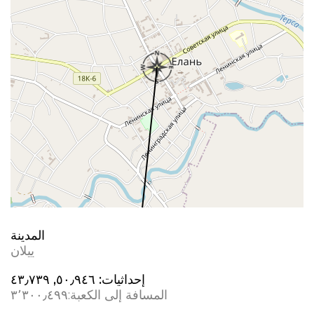
المدينة
ييلان
إحداثيات:
٥٠٫٩٤٦, ٤٣٫٧٣٩
المسافة إلى الكعبة:
٣٬٣٠٠٫٤٩٩