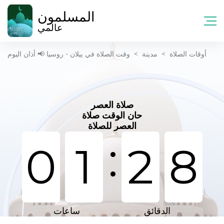
المسلمون
عالمي
أوقات الصلاة
>
مدينة
>
وقت الصلاة في ييلان - روسيا 📢 أذان اليوم
صلاة العصر
حان الوقت صلاة
العصر للصلاة
:
0
1
2
8
الدقائق
ساعات